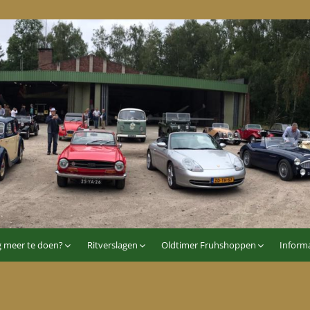
p
g meer te doen?
Ritverslagen
Oldtimer Fruhshoppen
Informa