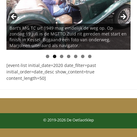
Bart's MG TC uit 1949 mag eindelijk de weg op. Op
zondag 19 juli is de MGTTO Zuid rit gereden met start en
finish in Kessel. Bijgaand een foto van onderweg,
Marjoleen uiteraard als navigator.
[event-list initial_date=2020 date_filter=past
initial_order=date_desc show_content=true
content_length=50]
© 2019-2026 De Oetlaotklep