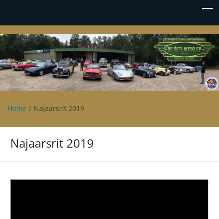
Oetlaotklep
Oldtimer en klassieker vereniging De Oetlaotklep
Home
Najaarsrit 2019
Najaarsrit 2019