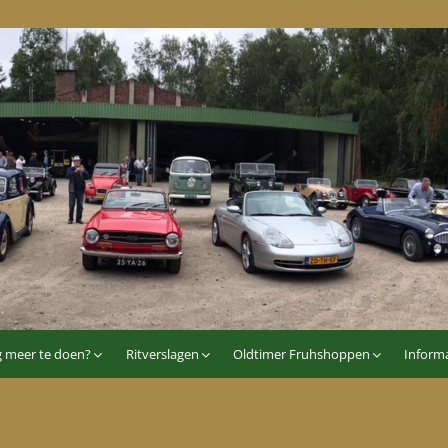
p
g meer te doen?
Ritverslagen
Oldtimer Fruhshoppen
Informa