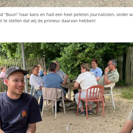
d “Buun” haar kans en had een heel peleton journalisten, onder wi
l te stellen dat wij de primeur daarvan hebben!