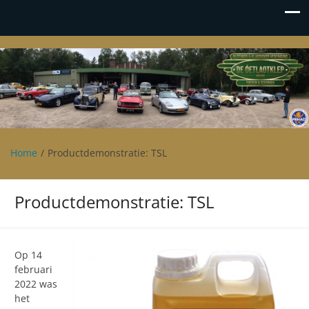
Oetlaotklep
Oldtimer en klassieker vereniging De Oetlaotklep
Home
Productdemonstratie: TSL
Productdemonstratie: TSL
Op 14
februari
2022 was
het