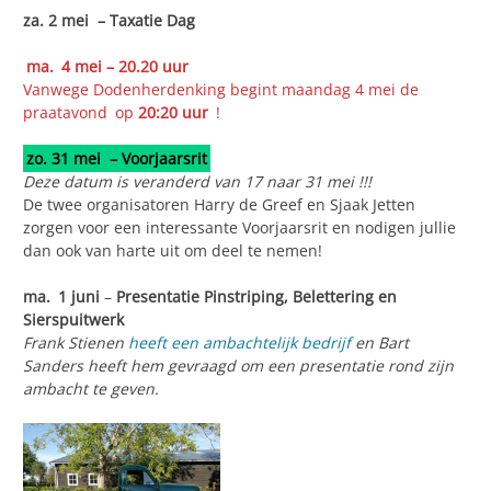
za. 2 mei
–
Taxatie Dag
ma. 4 mei
– 20.20 uur
Vanwege Dodenherdenking begint maandag 4 mei de
praatavond
op
20:20 uur
!
zo. 31 mei
–
Voorjaarsrit
Deze datum is veranderd van 17 naar 31 mei !!!
De twee organisatoren Harry de Greef en Sjaak Jetten
zorgen voor een interessante Voorjaarsrit en nodigen jullie
dan ook van harte uit om deel te nemen!
ma. 1 juni
–
Presentatie Pinstriping, Belettering en
Sierspuitwerk
Frank Stienen
heeft een ambachtelijk bedrijf
en Bart
Sanders heeft hem gevraagd om een presentatie rond zijn
ambacht te geven.