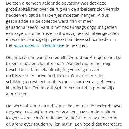
De toen algemeen geldende opvatting was dat deze
grootkapitalisten over de rug van de arbeiders zich verrijkt
hadden en dat de barbertjes moesten hangen. Aldus
geschiedde en de collectie werd min of meer
genationaliseerd. Vanuit het hedendaags oogpunt gezien
een zegen. Zonder deze roof was zij beslist uiteengevallen
en was het onmogelijk geweest om deze schoonheden in
het
automuseum in Mulhouse
te bekijken.
De andere kant van de medaille werd door Ard getoond. De
broers moesten vluchten naar Zwitserland en het nog
beschikbare familiekapitaal ging volledig op aan
rechtszaken en privé problemen. Ondanks enkele
schikkingen resteert er niets meer voor de overgebleven
kleindochter. Een lot dat Ard en Arnoud zich persoonlijk
aantrekken.
Het verhaal kent natuurlijk parallellen met de hedendaagse
tijdgeest. Ook wij kennen de graaiers. De van de realiteit
losgetrokken schoften die we het liefste met pek en veren
de grens over zouden willen jagen. Een beeld dat gecreëerd