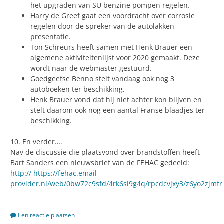
het upgraden van SU benzine pompen regelen.
Harry de Greef gaat een voordracht over corrosie
regelen door de spreker van de autolakken
presentatie.
Ton Schreurs heeft samen met Henk Brauer een
algemene aktiviteitenlijst voor 2020 gemaakt. Deze
wordt naar de webmaster gestuurd.
Goedgeefse Benno stelt vandaag ook nog 3
autoboeken ter beschikking.
Henk Brauer vond dat hij niet achter kon blijven en
stelt daarom ook nog een aantal Franse blaadjes ter
beschikking.
10. En verder….
Nav de discussie die plaatsvond over brandstoffen heeft
Bart Sanders een nieuwsbrief van de FEHAC gedeeld:
http:// https://fehac.email-
provider.nl/web/0bw72c9sfd/4rk6si9g4q/rpcdcvjxy3/z6yo2zjmfr
Een reactie plaatsen