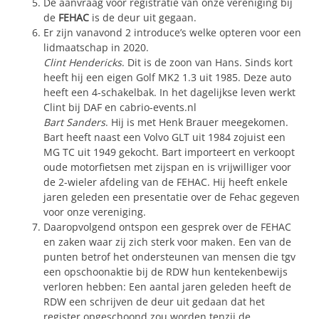
De aanvraag voor registratie van onze vereniging bij
de
FEHAC
is de deur uit gegaan.
Er zijn vanavond 2 introduce’s welke opteren voor een
lidmaatschap in 2020.
Clint Hendericks
. Dit is de zoon van Hans. Sinds kort
heeft hij een eigen Golf MK2 1.3 uit 1985. Deze auto
heeft een 4-schakelbak. In het dagelijkse leven werkt
Clint bij DAF en cabrio-events.nl
Bart Sanders
. Hij is met Henk Brauer meegekomen.
Bart heeft naast een Volvo GLT uit 1984 zojuist een
MG TC uit 1949 gekocht. Bart importeert en verkoopt
oude motorfietsen met zijspan en is vrijwilliger voor
de 2-wieler afdeling van de FEHAC. Hij heeft enkele
jaren geleden een presentatie over de Fehac gegeven
voor onze vereniging.
Daaropvolgend ontspon een gesprek over de FEHAC
en zaken waar zij zich sterk voor maken. Een van de
punten betrof het ondersteunen van mensen die tgv
een opschoonaktie bij de RDW hun kentekenbewijs
verloren hebben: Een aantal jaren geleden heeft de
RDW een schrijven de deur uit gedaan dat het
register opgeschoond zou worden tenzij de