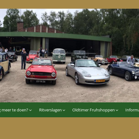
p
g meer te doen?
Ritverslagen
Oldtimer Fruhshoppen
Informa